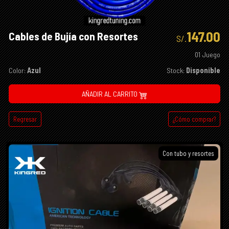
147.00
Cables de Bujía con Resortes
S/.
01 Juego
Color:
Azul
Stock:
Disponible
AÑADIR AL CARRITO
Regresar
¿Cómo comprar?
Con tubo y resortes